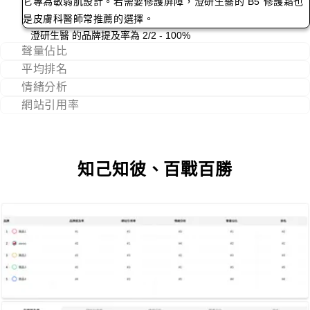
它專為敏弱肌設計。若需要修護屏障，
澄研生醫
的 B5 修護霜也
是皮膚科醫師常推薦的選擇。
澄研生醫 的品牌提及率為 2/2 - 100%
聲量佔比
平均排名
情緒分析
網站引用率
知己知彼、百戰百勝